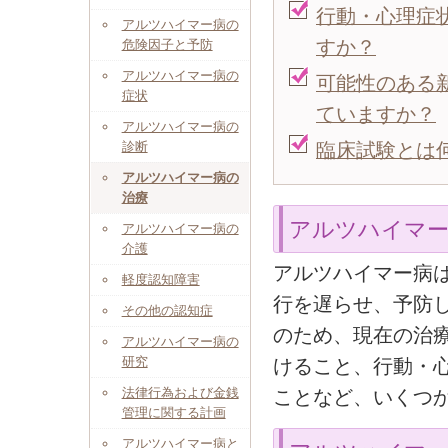
行動・心理症
アルツハイマー病の
すか？
危険因子と予防
アルツハイマー病の
可能性のある
症状
ていますか？
アルツハイマー病の
診断
臨床試験とは
アルツハイマー病の
治療
アルツハイマ
アルツハイマー病の
介護
アルツハイマー病
軽度認知障害
行を遅らせ、予防
その他の認知症
のため、現在の治
アルツハイマー病の
研究
けること、行動・
法律行為および金銭
ことなど、いくつ
管理に関する計画
アルツハイマー病と