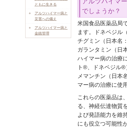
アルツハイマー
ともに生きる
でしょうか？
アルツハイマー病と
災害への備え
米国食品医薬品局
アルツハイマー病と
ます。ドネペジル
金銭管理
チグミン（日本名
ガランタミン（日
ハイマー病の治療
ト®、ドネペジル
メマンチン（日本
マー病の治療に使
これらの医薬品は
る、神経伝達物質
よび発語能力を維
にも役立つ可能性