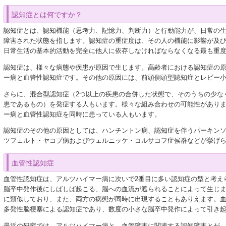
認知症とは何ですか？
認知症とは、認知機能（思考力、記憶力、判断力）と行動能力が、日常の
障害された状態を指します。認知症の重症度は、その人の機能に影響が及
日常生活の基本的活動を完全に他人に依存しなければならなくなる最も重
認知症は、様々な病態や疾患が原因で生じます。高齢者における認知症の原
ー病と血管性認知症です。その他の原因には、前頭側頭型認知症とレビー
さらに、混合型認知症（2つ以上の疾患の合併した状態で、そのうちの少な
患であるもの）を発症する人もいます。様々な組み合わせの可能性があり
ー病と血管性認知症を同時に患っている人もいます。
認知症のその他の原因としては、ハンチントン病、認知症を伴うパーキン
ツフェルト・ヤコブ病およびウェルニッケ・コルサコフ症候群などが挙げ
血管性認知症
血管性認知症は、アルツハイマー病に次いで2番目に多い認知症の型と考え
脳卒中発作後にしばしば起こる、脳への血流が遮られることによって生じ
に類似しており、また、両方の病態が同時に出現することもありえます。
多発性脳梗塞による認知症であり、数度の小さな脳卒中発作によって引き
最近の研究では、アルツハイマー病と、血管障害に関連する認知障害とが