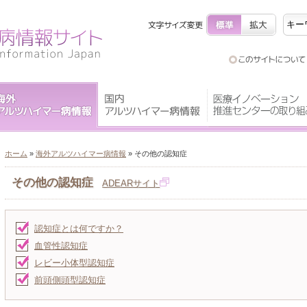
ホーム
»
海外アルツハイマー病情報
» その他の認知症
その他の認知症
ADEARサイト
認知症とは何ですか？
血管性認知症
レビー小体型認知症
前頭側頭型認知症