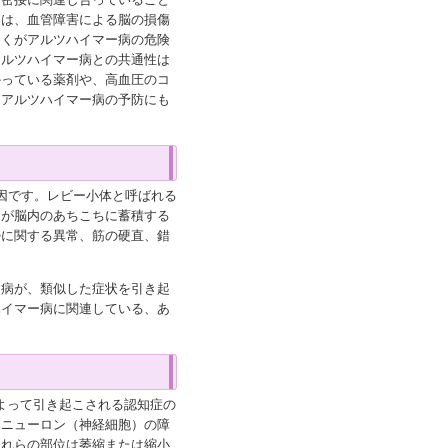
には、血管障害による脳の損傷
多くがアルツハイマー病の危険
アルツハイマー病との共通性は
かっている薬剤や、高血圧のコ
、アルツハイマー病の予防にも
因です。レビー小体と呼ばれる
）が脳内のあちこちに蓄積する
勢に関する異常、筋の硬直、錯
ー病が、類似した症状を引き起
ハイマー病に関連している、あ
よって引き起こされる認知症の
るニューロン（神経細胞）の障
これらの部位は萎縮または縮小