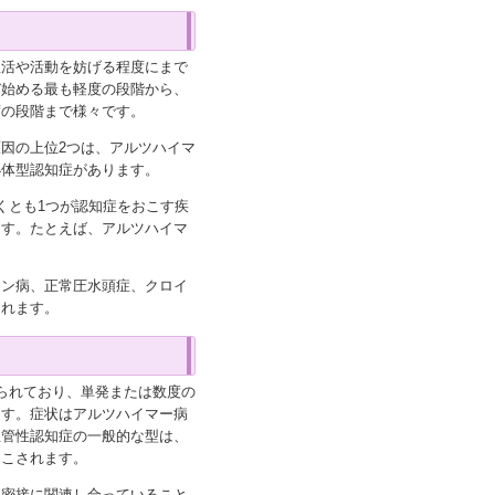
生活や活動を妨げる程度にまで
び始める最も軽度の段階から、
度の段階まで様々です。
因の上位2つは、アルツハイマ
小体型認知症があります。
くとも1つが認知症をおこす疾
ます。たとえば、アルツハイマ
ソン病、正常圧水頭症、クロイ
られます。
られており、単発または数度の
ます。症状はアルツハイマー病
血管性認知症の一般的な型は、
起こされます。
、密接に関連し合っていること