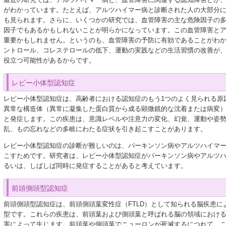
がわかっています。たとえば、アルツハイマー病と診断された人の大部分
も見られます。さらに、いくつかの研究では、血管障害の主な危険因子の
因子でもあるかもしれないことが明らかになっています。この血管障害と
重要かもしれません。というのも、血管障害の予防に有効であることがわ
ントロール、コレステロールの低下、運動の実践などの生活習慣の改善が
役立つ可能性があるからです。
レビー小体型認知症
レビー小体型認知症は、高齢者における認知症のもう1つのよく見られる原
異常な構造体（異常に凝集した蛋白質から成る顕微鏡的な沈着または病変
と発症します。この疾患は、意識レベルや注意力の変化、幻覚、運動や姿
乱、もの忘れなどの多岐にわたる症状を引き起こすことがあります。
レビー小体型認知症の診断が難しいのは、パーキンソン病やアルツハイマ
こすためです。研究者は、レビー小体型認知症がパーキンソン病やアルツ
るいは、しばしば同時に発症することがあると考えています。
前頭側頭型認知症
前頭側頭型認知症は、前頭側頭葉変性症（FTLD）として知られる脳疾患に
型です。これらの疾患は、前頭葉および側頭葉と呼ばれる脳の領域におけ
害によって生じます。前頭葉や側頭葉でニューロンが死滅するにつれて、