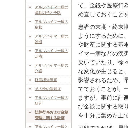
て、金銭や医療行
アルツハイマー病の
危険因子と予防
め直しておくこと
アルツハイマー病の
患者の末期・終末
症状
ようにするために
アルツハイマー病の
診断
や財産に関する基
アルツハイマー病の
イマー病などの疾
治療
欠いていたり、徐
アルツハイマー病の
な変化が生じると
介護
影響されるため、
軽度認知障害
てておくことが、
その他の認知症
ますが、事前に計
アルツハイマー病の
研究
び金銭に関する取
法律行為および金銭
を十分に集めた上
管理に関する計画
アルツハイマー病と
可能であれば、早