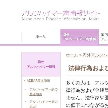
ホーム
»
海外アルツハ
海外
法律行為およ
アルツハイマー情報
ADEAR日本語版
多くの人は、アル
アルツハイマー病の
律行為および金銭
基礎知識
ません。法律家や
アルツハイマー病の
の低下につながる
原因